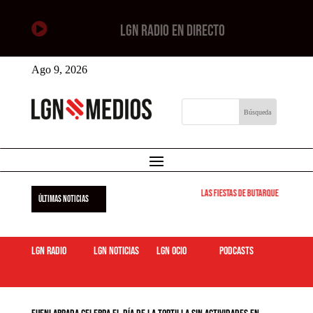

LGN RADIO EN DIRECTO
Ago 9, 2026
Las Fiestas de Butarque 2026 arra
ÚLTIMAS NOTICIAS
LGN Radio
LGN Noticias
LGN ocio
podcasts