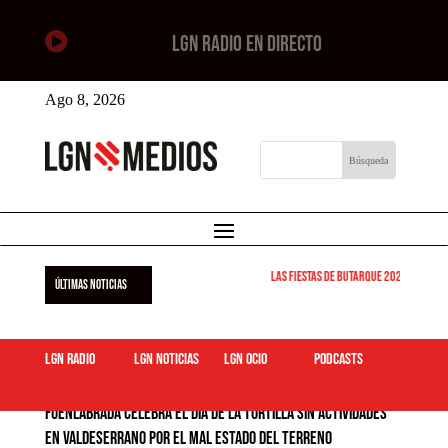

LGN RADIO EN DIRECTO
Ago 8, 2026
Las Fiestas de Butarque 2026 arrancan
ÚLTIMAS NOTICIAS
LGN Radio
LGN Noticias
LGN ocio
podcasts
Fuenlabrada celebra el Día de la Tortilla sin actividades
en Valdeserrano por el mal estado del terreno