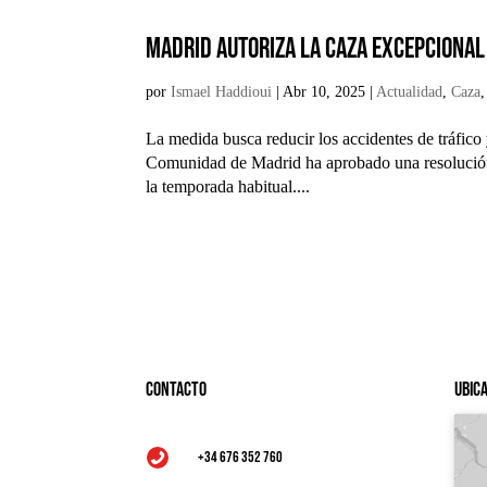
Madrid autoriza la caza excepcional
por
Ismael Haddioui
|
Abr 10, 2025
|
Actualidad
,
Caza
La medida busca reducir los accidentes de tráfico
Comunidad de Madrid ha aprobado una resolución q
la temporada habitual....
Contacto
Ubic
+34 676 352 760
