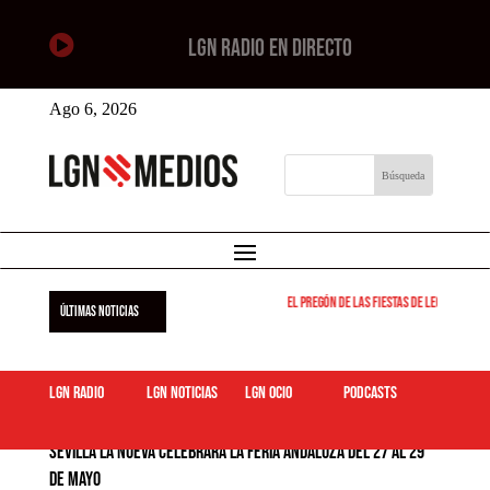

LGN RADIO EN DIRECTO
Ago 6, 2026
El pregón de las fiestas de Leganés será 
ÚLTIMAS NOTICIAS
LGN Radio
LGN Noticias
LGN ocio
podcasts
Sevilla la Nueva celebrará la Feria Andaluza del 27 al 29
de mayo