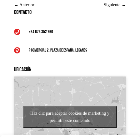
←
Anterior
Siguiente
→
Contacto
+34 676 352 760

P Comercial 2, Plaza de España, Leganés

Ubicación
Haz clic para aceptar cookies de marketing y
permitir este contenido