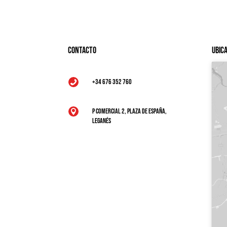
Contacto
Ubic
+34 676 352 760

P Comercial 2, Plaza de España,

Leganés