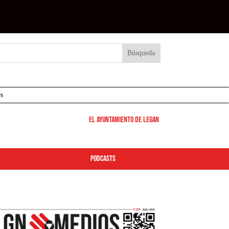
s
El Ayuntamiento de Leganés pone en marcha los disposit
podcasts