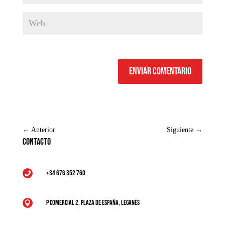
Enviar comentario
←
Anterior
Siguiente
→
Contacto
+34 676 352 760

P Comercial 2, Plaza de España, Leganés
