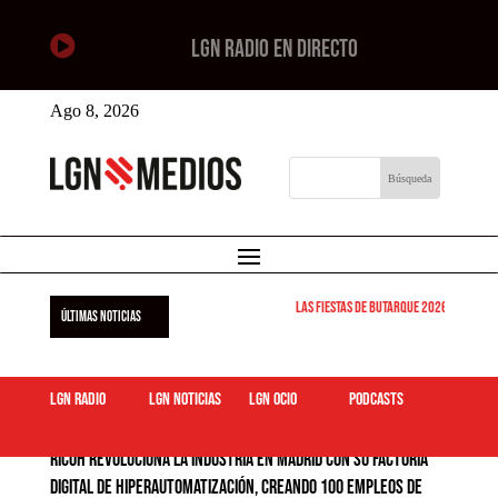

LGN RADIO EN DIRECTO
Ago 8, 2026
Las Fiestas de Butarque 2026 arrancan est
ÚLTIMAS NOTICIAS
LGN Radio
LGN Noticias
LGN ocio
podcasts
Ricoh revoluciona la industria en Madrid con su factoría
digital de hiperautomatización, creando 100 empleos de