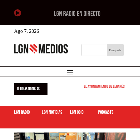

LGN RADIO EN DIRECTO
Ago 7, 2026
El Ayuntamiento de Leganés pone en march
ÚLTIMAS NOTICIAS
LGN Radio
LGN Noticias
LGN ocio
podcasts
Mitomanía- Nacho Valbuena