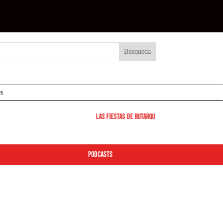
s
Las Fiestas de Butarque 2026 arrancan este viernes: des
podcasts