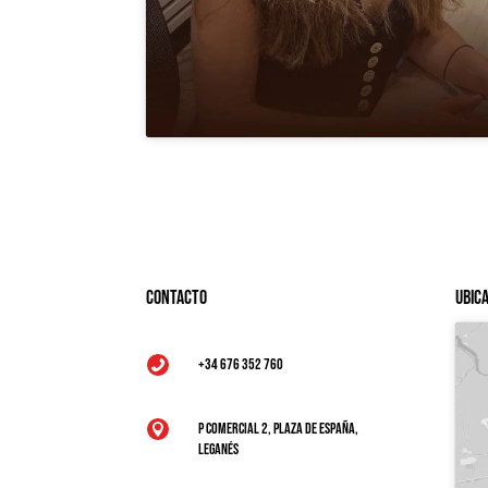
Contacto
Ubic
+34 676 352 760

P Comercial 2, Plaza de España,

Leganés