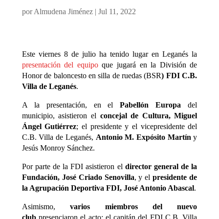
por
Almudena Jiménez
|
Jul 11, 2022
Este viernes 8 de julio ha tenido lugar en Leganés la
presentación del equipo
que jugará en la División de
Honor de baloncesto en silla de ruedas (BSR
) FDI C.B.
Villa de Leganés
.
A la presentación, en el
Pabellón Europa
del
municipio, asistieron el
concejal de Cultura, Miguel
Ángel Gutiérrez
; el presidente y el vicepresidente del
C.B. Villa de Leganés,
Antonio M. Expósito Martín
y
Jesús Monroy Sánchez.
Por parte de la FDI asistieron el
director general de la
Fundación, José Criado Senovilla
, y el
presidente de
la Agrupación Deportiva FDI, José Antonio Abascal
.
Asimismo,
varios miembros del nuevo
club
presenciaron el acto: el capitán del FDI C.B. Villa