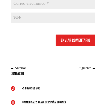
Enviar comentario
←
Anterior
Siguiente
→
Contacto
+34 676 352 760

P Comercial 2, Plaza de España, Leganés
