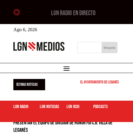

LGN RADIO EN DIRECTO
Ago 6, 2026
El Ayuntamiento de Leganés pone en mar
ÚLTIMAS NOTICIAS
LGN Radio
LGN Noticias
LGN ocio
podcasts
Presentan el equipo de división de honor FDI C.B. Villa de
Leganés