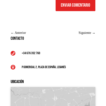
Enviar comentario
←
Anterior
Siguiente
→
Contacto
+34 676 352 760

P Comercial 2, Plaza de España, Leganés

Ubicación