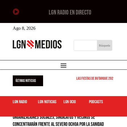

LGN RADIO EN DIRECTO
Ago 8, 2026
Las Fiestas de Butarque 2026 arrancan 
ÚLTIMAS NOTICIAS
LGN Radio
LGN Noticias
LGN ocio
podcasts
Organizaciones sociales, sindicatos y vecinos se
concentrarán frente al Severo Ochoa por la sanidad