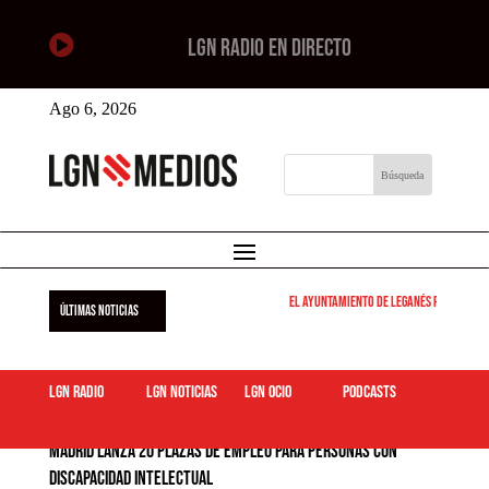

LGN RADIO EN DIRECTO
Ago 6, 2026
El Ayuntamiento de Leganés pone en marcha 
ÚLTIMAS NOTICIAS
LGN Radio
LGN Noticias
LGN ocio
podcasts
Madrid lanza 20 plazas de empleo para personas con
discapacidad intelectual