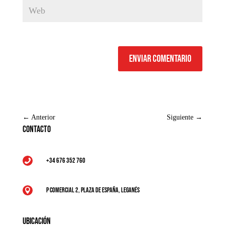
Enviar comentario
←
Anterior
Siguiente
→
Contacto
+34 676 352 760

P Comercial 2, Plaza de España, Leganés

Ubicación