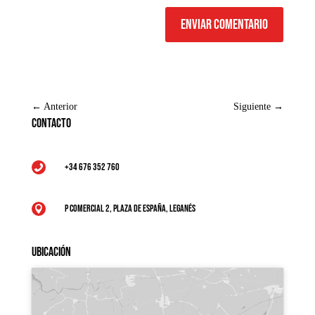
Enviar comentario
←
Anterior
Siguiente
→
Contacto
+34 676 352 760

P Comercial 2, Plaza de España, Leganés

Ubicación