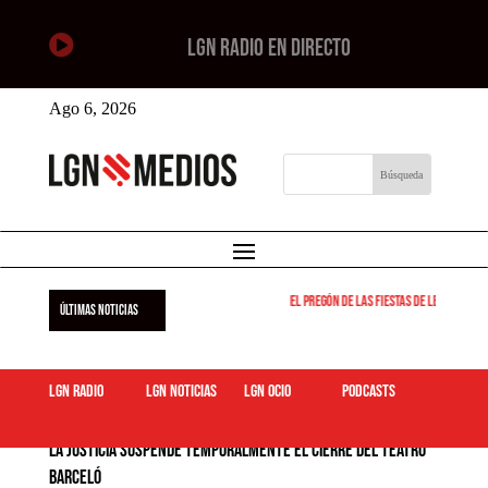

LGN RADIO EN DIRECTO
Ago 6, 2026
El pregón de las fiestas de Leganés será el
ÚLTIMAS NOTICIAS
LGN Radio
LGN Noticias
LGN ocio
podcasts
La Justicia suspende temporalmente el cierre del Teatro
Barceló