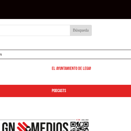
s
El Ayuntamiento de Leganés pone en marcha los dispo
podcasts