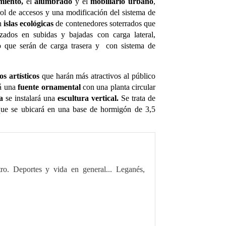
miento,
el
alumbrado
y el
mobiliario urbano
,
rol de accesos y una modificación del sistema de
an
islas ecológicas
de contenedores soterrados que
zados en subidas y bajadas con carga lateral,
o que serán de carga trasera y con sistema de
s artísticos
que harán más atractivos al público
á una
fuente ornamental
con una planta circular
a
se instalará una
escultura vertical.
Se trata de
que se ubicará en una base de hormigón de 3,5
tro. Deportes y vida en general... Leganés,