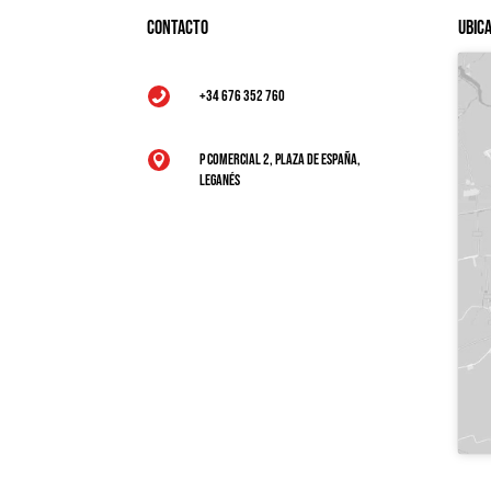
Contacto
Ubic
+34 676 352 760

P Comercial 2, Plaza de España,

Leganés