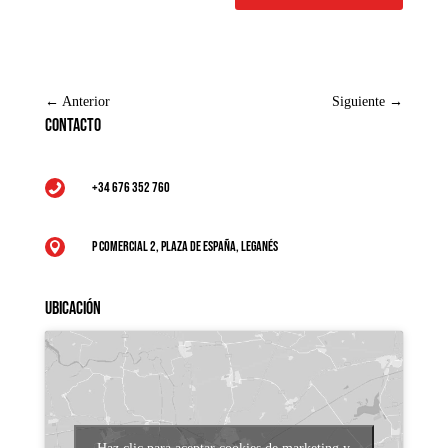
←
Anterior
Siguiente
→
Contacto
+34 676 352 760

P Comercial 2, Plaza de España, Leganés

Ubicación