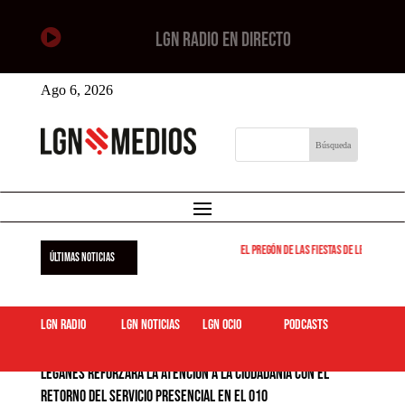

LGN RADIO EN DIRECTO
Ago 6, 2026
El pregón de las fiestas de Leganés será
ÚLTIMAS NOTICIAS
LGN Radio
LGN Noticias
LGN ocio
podcasts
Leganés reforzará la atención a la ciudadanía con el
retorno del servicio presencial en el 010