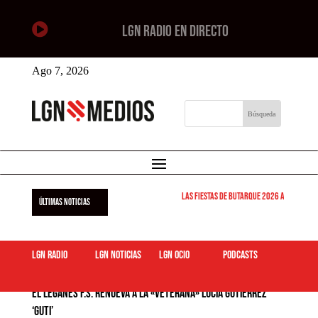

LGN RADIO EN DIRECTO
Ago 7, 2026
Las Fiestas de Butarque 2026 arrancan es
ÚLTIMAS NOTICIAS
LGN Radio
LGN Noticias
LGN ocio
podcasts
El Leganés F.S. renueva a la «veterana» Lucía Gutiérrez
‘Guti’