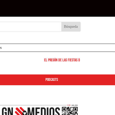
s
El pregón de las fiestas de Leganés será el 12 de agosto
podcasts