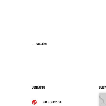
←
Anterior
Contacto
Ubic
+34 676 352 760
