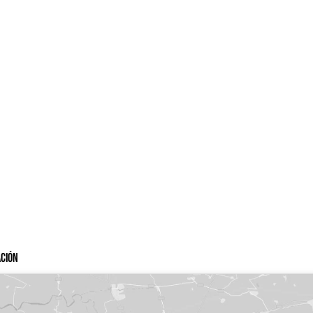
ación