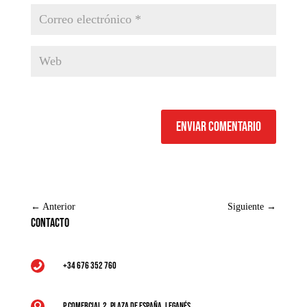
Enviar comentario
←
Anterior
Siguiente
→
Contacto
+34 676 352 760

P Comercial 2, Plaza de España, Leganés
