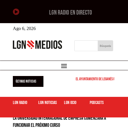

LGN RADIO EN DIRECTO
Ago 6, 2026
El Ayuntamiento de Leganés pone en marcha 
ÚLTIMAS NOTICIAS
LGN Radio
LGN Noticias
LGN ocio
podcasts
La Universidad Internacional de Empresa comenzará a
funcionar el próximo curso