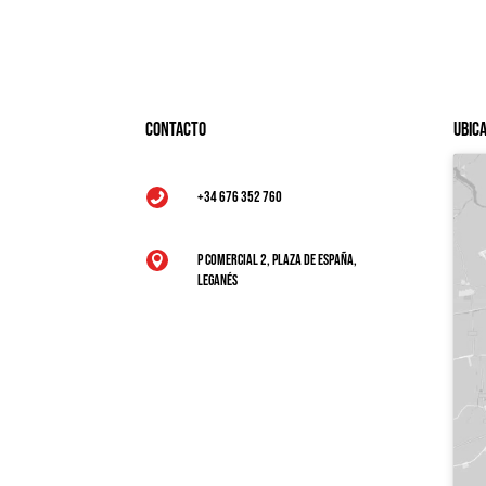
Contacto
Ubic
+34 676 352 760

P Comercial 2, Plaza de España,

Leganés