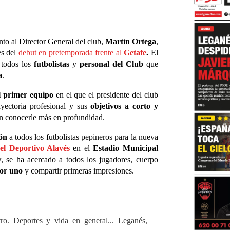
nto al Director General del club,
Martín Ortega
,
es del
debut en pretemporada frente al
Getafe
.
El
 todos los
futbolistas
y
personal del Club
que
a
.
l primer equipo
en el que el presidente del club
yectoria profesional y sus
objetivos
a corto y
an conocerle más en profundidad.
ión
a todos los futbolistas pepineros para la nueva
el Deportivo Alavés
en el
Estadio Municipal
ow, se ha acercado a todos los jugadores, cuerpo
or uno
y compartir primeras impresiones.
tro. Deportes y vida en general... Leganés,