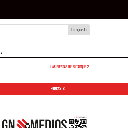
s
Las Fiestas de Butarque 2026 arrancan este viernes
podcasts