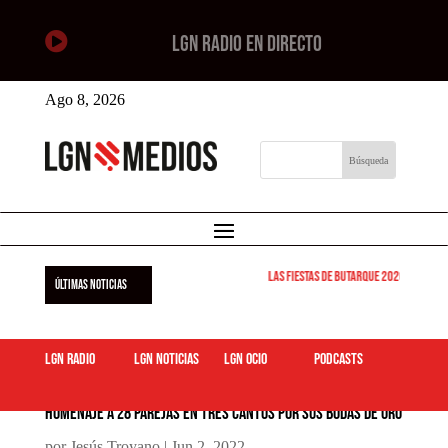

LGN RADIO EN DIRECTO
Ago 8, 2026
Las Fiestas de Butarque 2026 arrancan 
ÚLTIMAS NOTICIAS
LGN Radio
LGN Noticias
LGN ocio
podcasts
Homenaje a 28 parejas en Tres Cantos por sus Bodas de Oro
por
Jesús Troyano
|
Jun 2, 2022