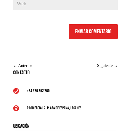
Enviar comentario
←
Anterior
Siguiente
→
Contacto
+34 676 352 760

P Comercial 2, Plaza de España, Leganés

Ubicación