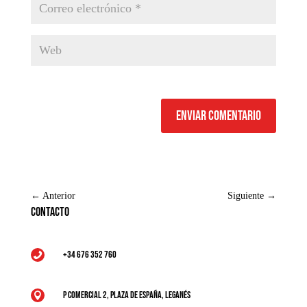
Enviar comentario
←
Anterior
Siguiente
→
Contacto
+34 676 352 760

P Comercial 2, Plaza de España, Leganés
