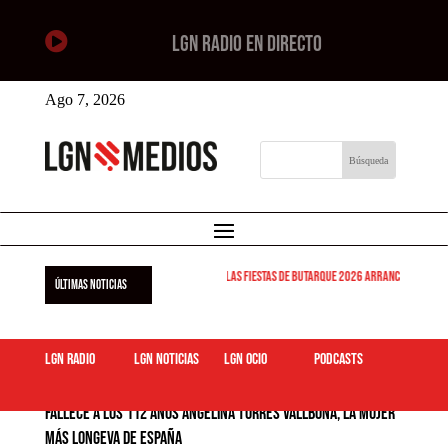

LGN RADIO EN DIRECTO
Ago 7, 2026
Las Fiestas de Butarque 2026 arrancan este viernes
ÚLTIMAS NOTICIAS
LGN Radio
LGN Noticias
LGN ocio
podcasts
Fallece a los 112 años Angelina Torres Vallbona, la mujer
más longeva de España