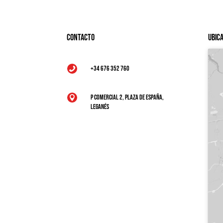
Contacto
Ubic
+34 676 352 760

P Comercial 2, Plaza de España,

Leganés