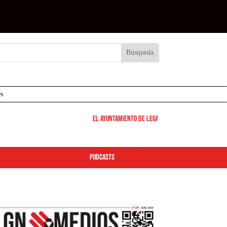
s
El Ayuntamiento de Leganés pone en marcha los disp
podcasts