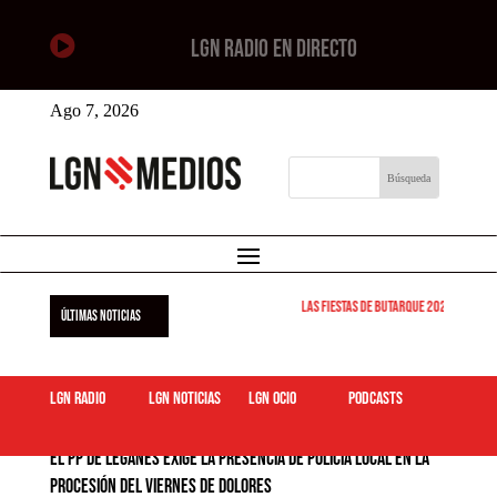

LGN RADIO EN DIRECTO
Ago 7, 2026
Las Fiestas de Butarque 2026 arrancan
ÚLTIMAS NOTICIAS
LGN Radio
LGN Noticias
LGN ocio
podcasts
El PP de Leganés exige la presencia de Policía Local en la
procesión del Viernes de Dolores