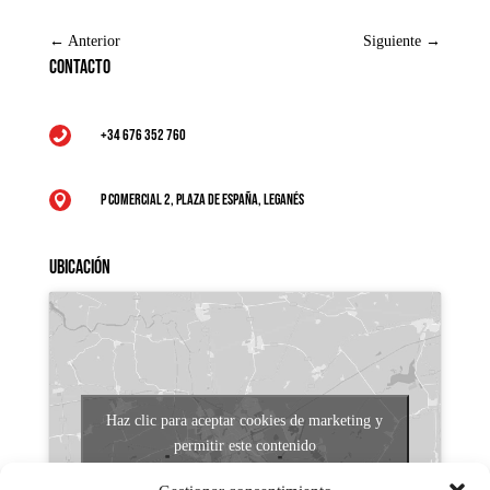
←
Anterior
Siguiente
→
Contacto
+34 676 352 760

P Comercial 2, Plaza de España, Leganés

Ubicación
Haz clic para aceptar cookies de marketing y
permitir este contenido