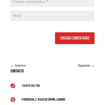
Enviar comentario
←
Anterior
Siguiente
→
Contacto
+34 676 352 760

P Comercial 2, Plaza de España, Leganés
