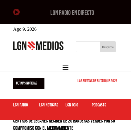

LGN RADIO EN DIRECTO
Ago 9, 2026
Las Fiestas de Butarque 2026 arrancan est
ÚLTIMAS NOTICIAS
LGN Radio
LGN Noticias
LGN ocio
podcasts
Centros de Leganés reciben de 20 Banderas Verdes por su
compromiso con el medioambiente