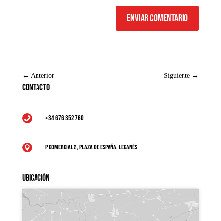
Enviar comentario
←
Anterior
Siguiente
→
Contacto
+34 676 352 760

P Comercial 2, Plaza de España, Leganés

Ubicación