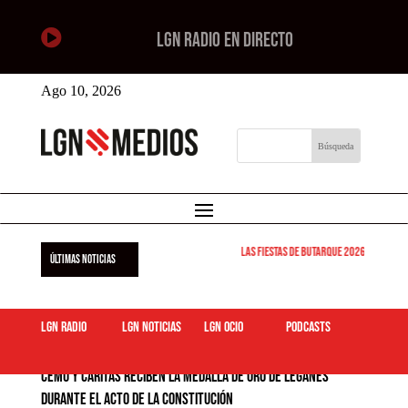

LGN RADIO EN DIRECTO
Ago 10, 2026
Las Fiestas de Butarque 2026 arrancan est
ÚLTIMAS NOTICIAS
LGN Radio
LGN Noticias
LGN ocio
podcasts
CEMU y Cáritas reciben la Medalla de Oro de Leganés
durante el acto de la Constitución