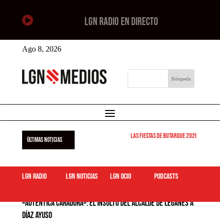

LGN RADIO EN DIRECTO
Ago 8, 2026
Las Fiestas de Butarque 2026 arrancan est
ÚLTIMAS NOTICIAS
LGN Radio
LGN Noticias
LGN ocio
podcasts
«Auténtica caradura»: el insulto del alcalde de Leganés a
Díaz Ayuso