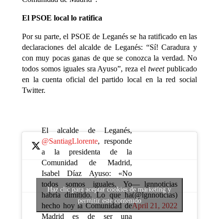
El PSOE local lo ratifica
Por su parte, el PSOE de Leganés se ha ratificado en las
declaraciones del alcalde de Leganés: “Sí! Caradura y
con muy pocas ganas de que se conozca la verdad. No
todos somos iguales sra Ayuso”, reza el
tweet
publicado
en la cuenta oficial del partido local en la red social
Twitter.
El alcalde de Leganés,
@SantiagLlorente
, responde
a la presidenta de la
Comunidad de Madrid,
Isabel Díaz Ayuso: «No
— lgnnoticias
todos somos iguales. Yo
Haz clic para aceptar cookies de marketing y
(@lgnnoticias)
habría dimitido. Lo que ha
permitir este contenido
April 21, 2022
hecho hoy la Comunidad de
Madrid es de ser una