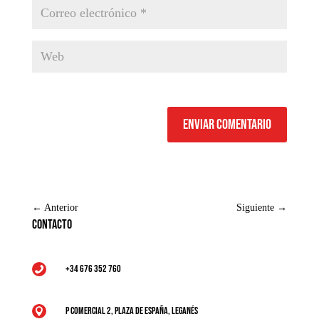
Enviar comentario
←
Anterior
Siguiente
→
Contacto
+34 676 352 760

P Comercial 2, Plaza de España, Leganés
