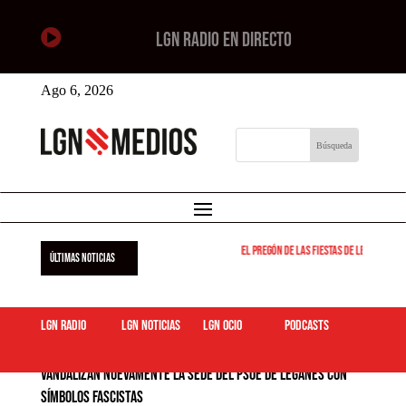

LGN RADIO EN DIRECTO
Ago 6, 2026
El pregón de las fiestas de Leganés será el
ÚLTIMAS NOTICIAS
LGN Radio
LGN Noticias
LGN ocio
podcasts
Vandalizan nuevamente la sede del PSOE de Leganés con
símbolos fascistas