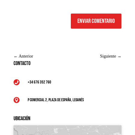
Enviar comentario
←
Anterior
Siguiente
→
Contacto
+34 676 352 760

P Comercial 2, Plaza de España, Leganés

Ubicación