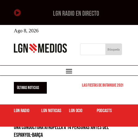

LGN RADIO EN DIRECTO
Ago 8, 2026
Las Fiestas de Butarque 2026 arrancan est
ÚLTIMAS NOTICIAS
LGN Radio
LGN Noticias
LGN ocio
podcasts
Una conductora atropella a 14 personas antes del
Espanyol-Barça