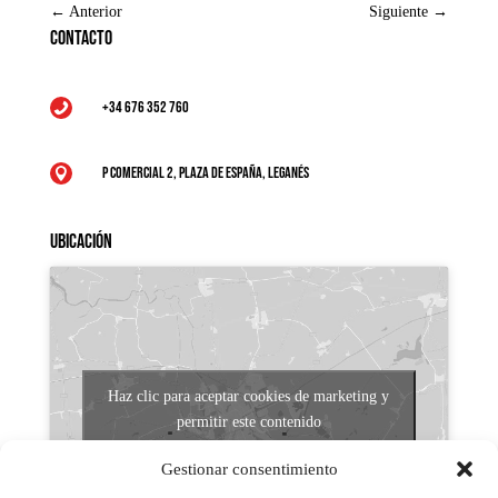
←
Anterior
Siguiente
→
Contacto
+34 676 352 760

P Comercial 2, Plaza de España, Leganés

Ubicación
Haz clic para aceptar cookies de marketing y
permitir este contenido
Gestionar consentimiento