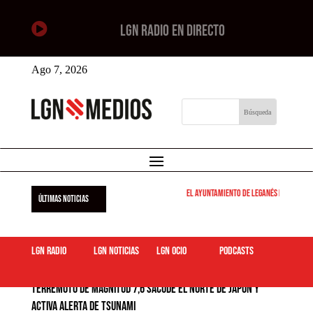

LGN RADIO EN DIRECTO
Ago 7, 2026
El Ayuntamiento de Leganés pone en marcha 
ÚLTIMAS NOTICIAS
LGN Radio
LGN Noticias
LGN ocio
podcasts
Terremoto de magnitud 7,6 sacude el norte de Japón y
activa alerta de tsunami