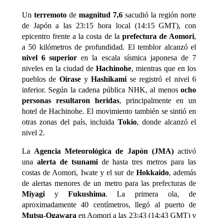
Un
terremoto
de
magnitud 7,6
sacudió la región norte
de Japón a las 23:15 hora local (14:15 GMT), con
epicentro frente a la costa de la
prefectura de Aomori
,
a 50 kilómetros de profundidad. El temblor alcanzó el
nivel 6 superior
en la escala sísmica japonesa de 7
niveles en la ciudad de
Hachinohe
, mientras que en los
pueblos de
Oirase
y
Hashikami
se registró el nivel 6
inferior. Según la cadena pública NHK, al menos
ocho
personas resultaron heridas
, principalmente en un
hotel de Hachinohe. El movimiento también se sintió en
otras zonas del país, incluida
Tokio
, donde alcanzó el
nivel 2.
La
Agencia Meteorológica de Japón (JMA)
activó
una
alerta de tsunami
de hasta tres metros para las
costas de Aomori, Iwate y el sur de
Hokkaido
, además
de alertas menores de un metro para las prefecturas de
Miyagi
y
Fukushima
. La primera ola, de
aproximadamente 40 centímetros, llegó al puerto de
Mutsu-Ogawara
en Aomori a las 23:43 (14:43 GMT) y