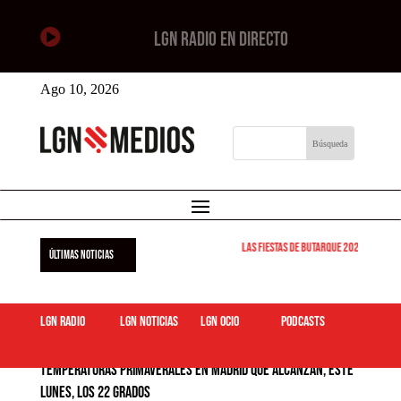

LGN RADIO EN DIRECTO
Ago 10, 2026
Las Fiestas de Butarque 2026 arrancan
ÚLTIMAS NOTICIAS
LGN Radio
LGN Noticias
LGN ocio
podcasts
Temperaturas primaverales en Madrid que alcanzan, este
lunes, los 22 grados