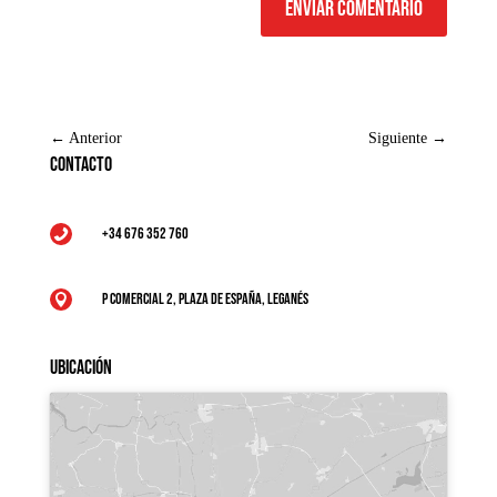
Enviar comentario
←
Anterior
Siguiente
→
Contacto
+34 676 352 760

P Comercial 2, Plaza de España, Leganés

Ubicación