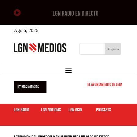

LGN RADIO EN DIRECTO
Ago 6, 2026
El Ayuntamiento de Leganés pone en
ÚLTIMAS NOTICIAS
LGN Radio
LGN Noticias
LGN ocio
podcasts