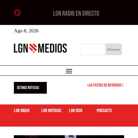

LGN RADIO EN DIRECTO
Ago 8, 2026
Las Fiestas de Butarque 2026 arran
ÚLTIMAS NOTICIAS
LGN Radio
LGN Noticias
LGN ocio
podcasts