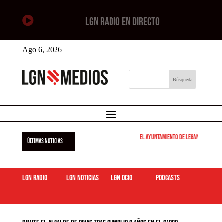

LGN RADIO EN DIRECTO
Ago 6, 2026
El Ayuntamiento de Leganés pone en 
ÚLTIMAS NOTICIAS
LGN Radio
LGN Noticias
LGN ocio
podcasts