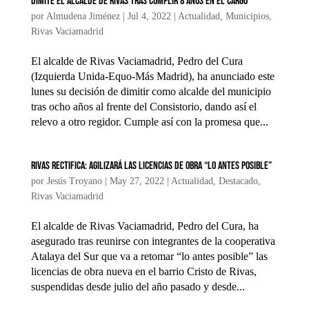
Dimite el alcalde de Rivas tras cumplir 8 años en el cargo
por
Almudena Jiménez
|
Jul 4, 2022
|
Actualidad
,
Municipios
,
Rivas Vaciamadrid
El alcalde de Rivas Vaciamadrid, Pedro del Cura
(Izquierda Unida-Equo-Más Madrid), ha anunciado este
lunes su decisión de dimitir como alcalde del municipio
tras ocho años al frente del Consistorio, dando así el
relevo a otro regidor. Cumple así con la promesa que...
Rivas rectifica: agilizará las licencias de obra “lo antes posible”
por
Jesús Troyano
|
May 27, 2022
|
Actualidad
,
Destacado
,
Rivas Vaciamadrid
El alcalde de Rivas Vaciamadrid, Pedro del Cura, ha
asegurado tras reunirse con integrantes de la cooperativa
Atalaya del Sur que va a retomar “lo antes posible” las
licencias de obra nueva en el barrio Cristo de Rivas,
suspendidas desde julio del año pasado y desde...