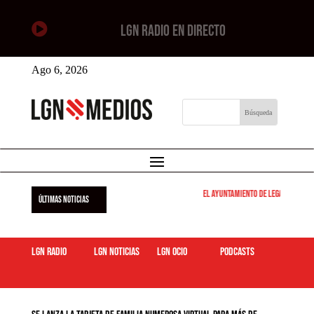

LGN RADIO EN DIRECTO
Ago 6, 2026
El Ayuntamiento de Leganés pone e
ÚLTIMAS NOTICIAS
LGN Radio
LGN Noticias
LGN ocio
podcasts