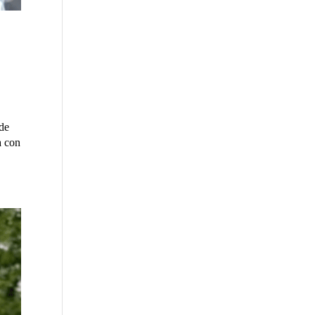
de
a con