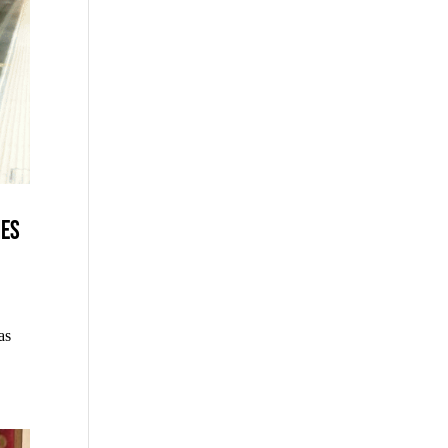
nes
as