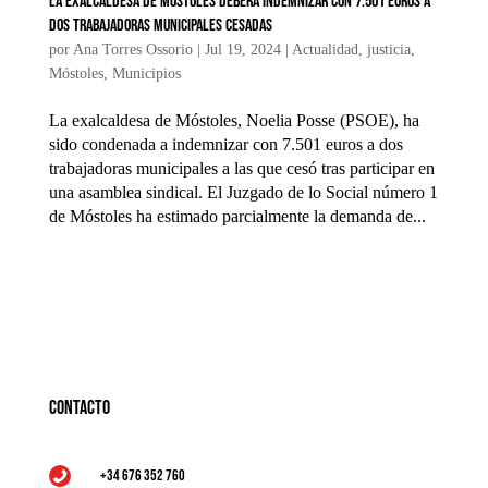
La exalcaldesa de Móstoles deberá indemnizar con 7.501 euros a
dos trabajadoras municipales cesadas
por
Ana Torres Ossorio
|
Jul 19, 2024
|
Actualidad
,
justicia
,
Móstoles
,
Municipios
La exalcaldesa de Móstoles, Noelia Posse (PSOE), ha
sido condenada a indemnizar con 7.501 euros a dos
trabajadoras municipales a las que cesó tras participar en
una asamblea sindical. El Juzgado de lo Social número 1
de Móstoles ha estimado parcialmente la demanda de...
Contacto
+34 676 352 760
