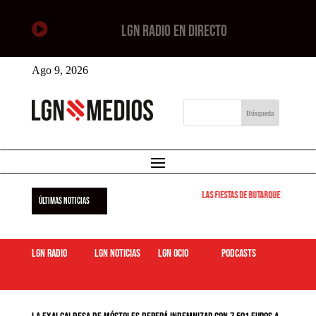

LGN RADIO EN DIRECTO
Ago 9, 2026
Las Fiestas de Butarque 2026 arra
ÚLTIMAS NOTICIAS
LGN Radio
LGN Noticias
LGN ocio
podcasts