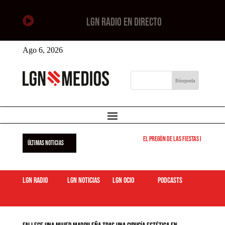

LGN RADIO EN DIRECTO
Ago 6, 2026
El pregón de las fiestas de Leganés
ÚLTIMAS NOTICIAS
LGN Radio
LGN Noticias
LGN ocio
podcasts