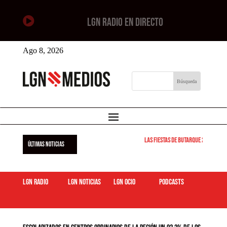

LGN RADIO EN DIRECTO
Ago 8, 2026
Las Fiestas de Butarque 2026 arra
ÚLTIMAS NOTICIAS
LGN Radio
LGN Noticias
LGN ocio
podcasts