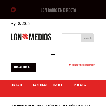

LGN RADIO EN DIRECTO
Ago 8, 2026
Las Fiestas de Butarque 2026 arra
ÚLTIMAS NOTICIAS
LGN Radio
LGN Noticias
LGN ocio
podcasts