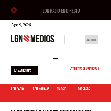

LGN RADIO EN DIRECTO
Ago 9, 2026
Las Fiestas de Butarque 2026 arran
ÚLTIMAS NOTICIAS
LGN Radio
LGN Noticias
LGN ocio
podcasts