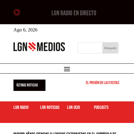

LGN RADIO EN DIRECTO
Ago 6, 2026
El pregón de las fiestas de Leganés
ÚLTIMAS NOTICIAS
LGN Radio
LGN Noticias
LGN ocio
podcasts