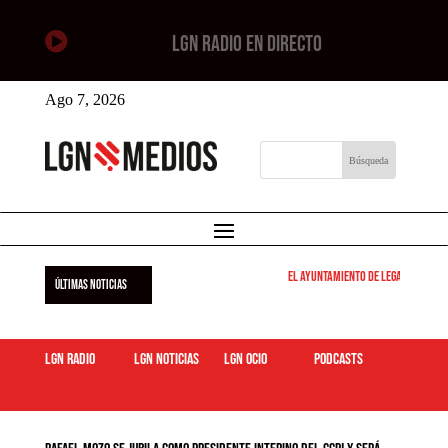

LGN RADIO EN DIRECTO
Ago 7, 2026
El Ayuntamiento de Leganés pone e
ÚLTIMAS NOTICIAS
LGN Radio
LGN Noticias
LGN ocio
podcasts