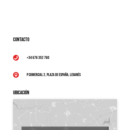
Contacto
+34 676 352 760

P Comercial 2, Plaza de España, Leganés

Ubicación