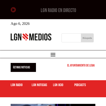

LGN RADIO EN DIRECTO
Ago 6, 2026
El Ayuntamiento de Leganés pone en
ÚLTIMAS NOTICIAS
LGN Radio
LGN Noticias
LGN ocio
podcasts