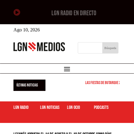

LGN RADIO EN DIRECTO
Ago 10, 2026
Las Fiestas de Butarque 2026 arran
ÚLTIMAS NOTICIAS
LGN Radio
LGN Noticias
LGN ocio
podcasts