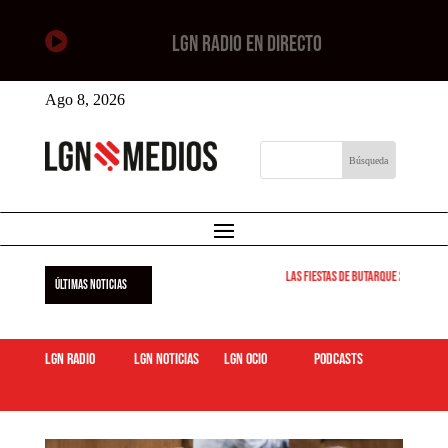

LGN RADIO EN DIRECTO
Ago 8, 2026
Las Fiestas de Butarque 2026 arran
ÚLTIMAS NOTICIAS
LGN Radio
LGN Noticias
LGN ocio
podcasts