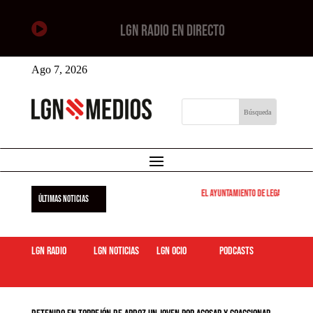

LGN RADIO EN DIRECTO
Ago 7, 2026
El Ayuntamiento de Leganés pone e
ÚLTIMAS NOTICIAS
LGN Radio
LGN Noticias
LGN ocio
podcasts