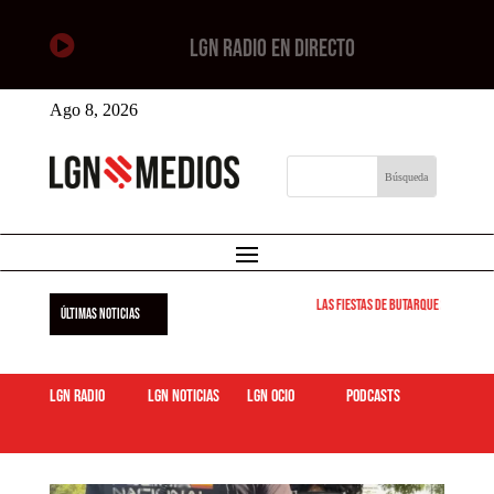

LGN RADIO EN DIRECTO
Ago 8, 2026
Las Fiestas de Butarque 2026 arra
ÚLTIMAS NOTICIAS
LGN Radio
LGN Noticias
LGN ocio
podcasts