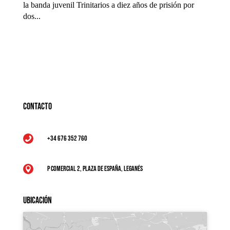
la banda juvenil Trinitarios a diez años de prisión por
dos...
Contacto
+34 676 352 760

P Comercial 2, Plaza de España, Leganés

Ubicación