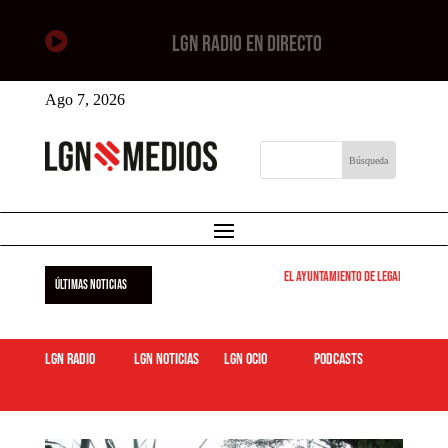

LGN RADIO EN DIRECTO
Ago 7, 2026
El Ayuntamiento de Leganés pone en 
ÚLTIMAS NOTICIAS
LGN Radio
LGN Noticias
LGN ocio
podcasts