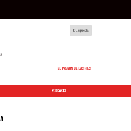
s
El pregón de las fiestas de Leganés será el 12 d
podcasts
ja