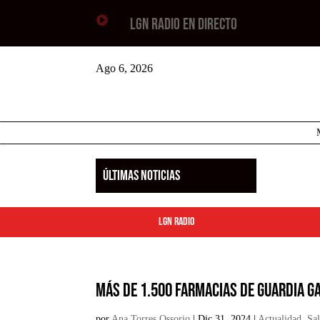

LGN RADIO EN DIRECTO
Ago 6, 2026
ÚLTIMAS NOTICIAS
LGN Radio
Más de 1.500 farmacias de guardia g
por
Ana Torres Ossorio
|
Dic 31, 2024
|
Actualidad
,
Sa