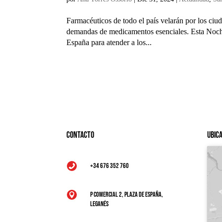
Farmacéuticos de todo el país velarán por los ciu
demandas de medicamentos esenciales. Esta Noche
España para atender a los...
Contacto
Ubic
+34 676 352 760

P Comercial 2, Plaza de España,

Leganés