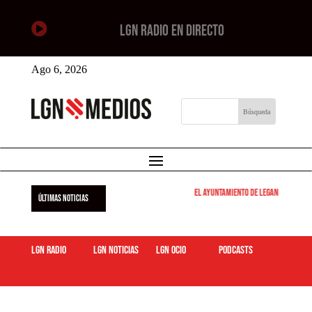

LGN RADIO EN DIRECTO
Ago 6, 2026
El Ayuntamiento de Leganés pone en 
ÚLTIMAS NOTICIAS
LGN Radio
LGN Noticias
LGN ocio
podcasts